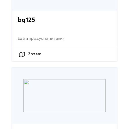
bq125
Еда и продукты питания
2
этаж