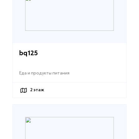
bq125
Еда и продукты питания
2
этаж