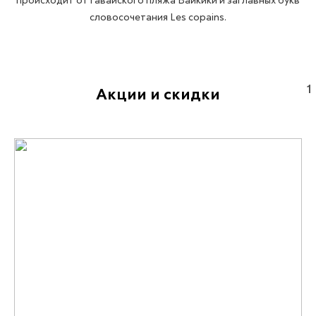
происходит от гавайского пляжа Вайкики и заглавных букв
словосочетания Les copains.
1
Акции и скидки