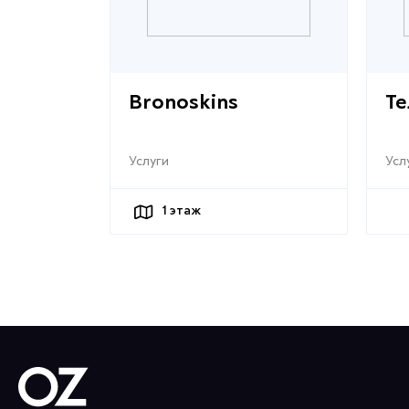
Bronoskins
Те
Услуги
Усл
1
этаж