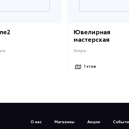
ле2
Ювелирная
мастерская
уги
Услуги
1
этаж
О нас
Магазины
Акции
Событи