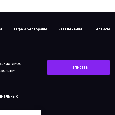
я
Кафе и рестораны
Развлечения
Сервисы
 какие-либо
Написать
желания,
циальных