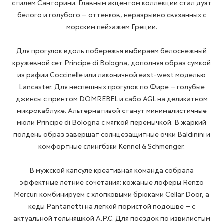
стилем Санторини. Главным акцентом коллекции стал дуэт
белого и голубого — оттенков, неразрывно связанных с
морским пейзажем Греции.
Для прогулок вдоль побережья выбираем белоснежный
кружевной сет Principe di Bologna, дополняя образ сумкой
из рафии Coccinelle или лаконичной east-west моделью
Lancaster. Для неспешных прогулок по Фире — голубые
джинсы с принтом DOMREBEL и сабо AGL на деликатном
микрокаблуке. Альтернативой станут минималистичные
мюли Principe di Bologna с мягкой перемычкой. В жаркий
полдень образ завершат солнцезащитные очки Baldinini и
комфортные слингбэки Kennel & Schmenger.
В мужской капсуле креативная команда собрала
эффектные летние сочетания: кожаные лоферы Renzo
Mercuri комбинируем с хлопковыми брюками Cellar Door, а
кеды Pantanetti на легкой пористой подошве — с
актуальной тельняшкой A.P.C. Для поездок по извилистым