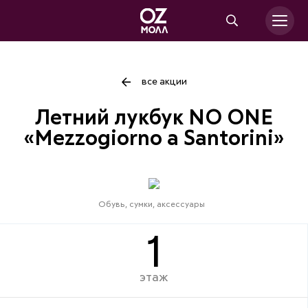
все акции
Летний лукбук NO ONE
«Mezzogiorno а Santorini»
Обувь, сумки, аксессуары
1
этаж